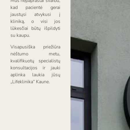
kad pacientė gerai
jaustųsi atvykusi į
kliniką, o visi jos
lūkesčiai būtų išpildyti
su kaupu.
Visapusiška priežiūra
nėštumo metu,
kvalifikuotų specialistų
konsultacijos ir jauki
aplinka laukia jūsų
„Lifeklinika“ Kaune.