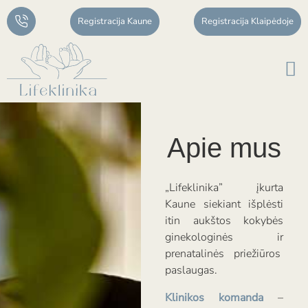
Registracija Kaune
Registracija Klaipėdoje
Apie mus
„Lifeklinika” įkurta
Kaune siekiant išplėsti
itin aukštos kokybės
ginekologinės ir
prenatalinės priežiūros
paslaugas.
Klinikos komanda
–