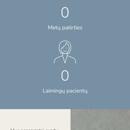
0
Metų patirties
0
Laimingų pacientų
Mus nepaprastai svarbu,